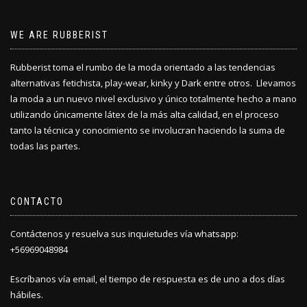
se
se
pueden
pueden
elegir
elegir
WE ARE RUBBERIST
en
en
la
la
Rubberist toma el rumbo de la moda orientado a las tendencias
página
página
alternativas fetichista, play-wear, kinky y Dark entre otros. Llevamos
de
de
producto
producto
la moda a un nuevo nivel exclusivo y único totalmente hecho a mano
utilizando únicamente látex de la más alta calidad, en el proceso
tanto la técnica y conocimiento se involucran haciendo la suma de
todas las partes.
CONTACTO
Contáctenos y resuelva sus inquietudes vía whatsapp:
+56969048984
Escríbanos vía email, el tiempo de respuesta es de uno a dos días
hábiles.