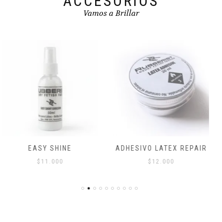
ACCESORIOS
producto
producto
Vamos a Brillar
ADHESIVO LATEX REPAIR
LATEX PATCH
$
12.000
$
8.000