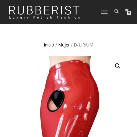
TOGGLE
0
NAVIGATION
Inicio
/
Mujer
/ D-LIRIUM