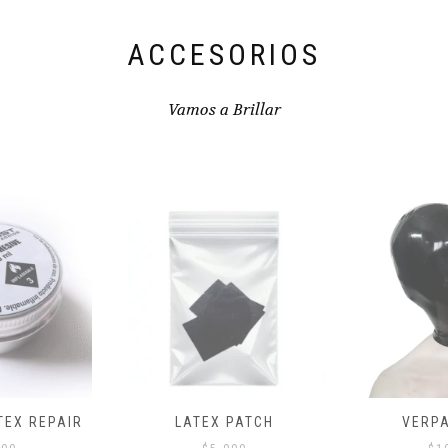
la
página
de
ACCESORIOS
producto
Vamos a Brillar
PATCH
VERPAKT HOOD
Í