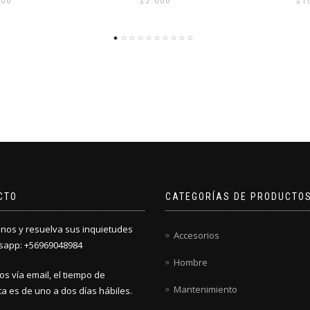
00
$
100.000
$
1
CTO
CATEGORÍAS DE PRODUCTO
nos y resuelva sus inquietudes
Accesorios
sapp: +56969048984
Hombre
os vía email, el tiempo de
Mantenimiento
a es de uno a dos días hábiles.