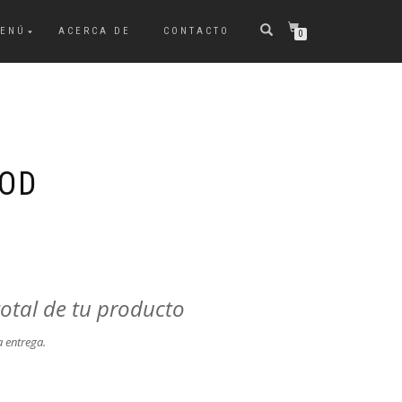
ENÚ
ACERCA DE
CONTACTO
0
OOD
total de tu producto
a entrega.