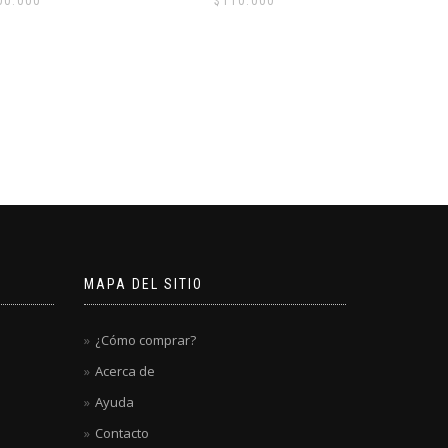
10.000
$
65.000
S
MAPA DEL SITIO
¿Cómo comprar?
Acerca de
Ayuda
Contacto