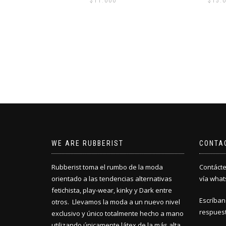
$
15.000
$
5.0
WE ARE RUBBERIST
CONTA
Rubberist toma el rumbo de la moda
Contácte
orientado a las tendencias alternativas
vía what
fetichista, play-wear, kinky y Dark entre
Escríban
otros. Llevamos la moda a un nuevo nivel
respuest
exclusivo y único totalmente hecho a mano
utilizando únicamente látex de la más alta