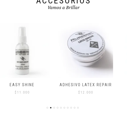
ACCESORIOS
producto
producto
Vamos a Brillar
ADHESIVO LATEX REPAIR
LATEX PATCH
$
12.000
$
8.000